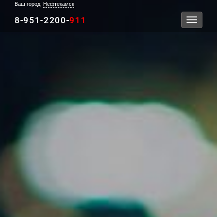
Ваш город:
Нефтекамск
8-951-2200-
911
Toggle
navigati